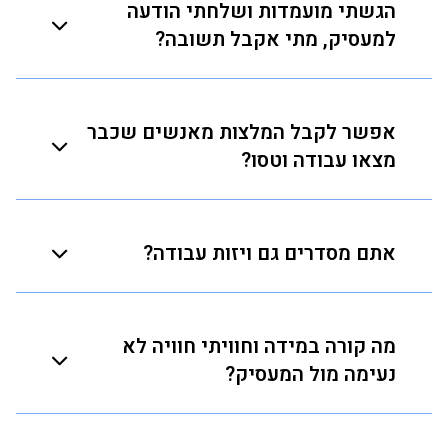
הגשתי מועמדות ושלחתי הודעה
למעסיק, מתי אקבל תשובה?
אם הגשת מועמדות ושלחת הודעה בצ׳אט התשובה
מהמעסיק תתקבל בזמן ממוצע של עד 48 שעות או דרך
אפשר לקבל המלצות מאנשים שכבר
עדכון סטטוס הבקשה.
מצאו עבודה וטסו?
במידה ולא קיימת המלצה בדף המשרה אנחנו ממליצים לך
לבקש מהמעסיק שיחבר אתכם ישירות לשיחה עם עובדים
אתם מסדרים גם ויזות עבודה?
מהחברה.
המעסיקים אצלנו דואגים לרוב מה שאתם צריכים, מויזות,
טפסים, מציאת כרטיס טיסה ואיסוף מהשדה.
מה קורה במידה וחוויתי חוויה לא
נעימה מול המעסיק?
כל המעסיקים שרשומים באתר מחויבים לשמור על