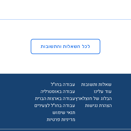
.
 מקבל בכל מסלול – ככה תוכל לבחור בול מה שמתאים לך!
מסלול
לכל השאלות והתשובות
בסיס
מה זה אומר?
3 הגשות חד פעמיות
שאלות ותשובות
עבודה בחו"ל
מעסיקים בצ'אט
תקשורת מול המעסיקים ב
עוד עלינו
עבודה באוסטרליה
הבלוג של חוצלארץ
עבודה בארצות הברית
מעסיקים
חשיפה למעסיקים- מוגבל
הצהרת נגישות
עבודה בחו"ל לצעירים
תנאי שימוש
התאמה למשרה
תצוגת אחוזי התאמה למשר
מדיניות פרטיות