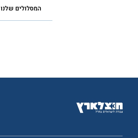
עדכון סטטוס הבקשה
המסלולים שלנו
רצינו שתראה מה אתה
מסלול
VIP
מה זה אומר?
3 הגשות מתחדשות כל יום
תקשורת מול ה
חשיפה לכל ה
תצוגת אחוזי 